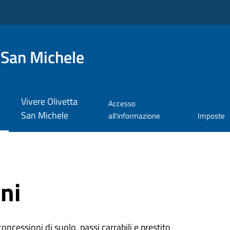
 San Michele
Vivere Olivetta
Accesso
San Michele
all'informazione
Imposte
ni
oncessioni di suolo, passi carrabili e prestito