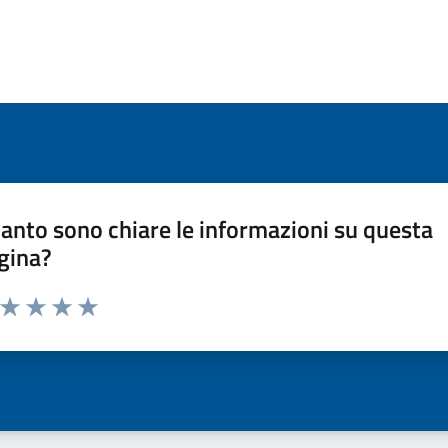
anto sono chiare le informazioni su questa
gina?
a da 1 a 5 stelle la pagina
ta 1 stelle su 5
Valuta 2 stelle su 5
Valuta 3 stelle su 5
Valuta 4 stelle su 5
Valuta 5 stelle su 5