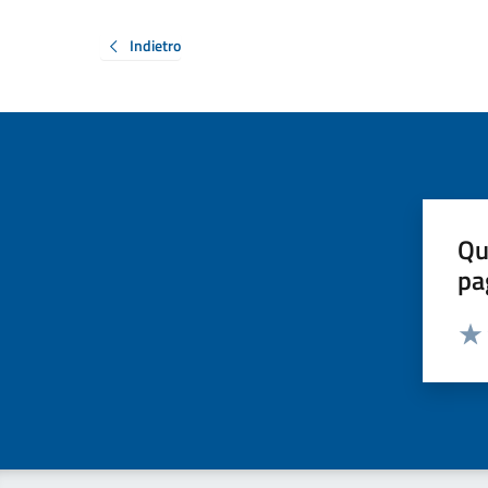
Indietro
Qu
pa
Valut
Valu