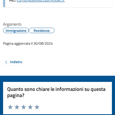
comunediolivettasm@pec.it
PEC:
Argomenti:
Immigrazione
Residenza
Pagina aggiornata il 30/08/2024
Indietro
Quanto sono chiare le informazioni su questa
pagina?
Valuta da 1 a 5 stelle la pagina
Valuta 1 stelle su 5
Valuta 2 stelle su 5
Valuta 3 stelle su 5
Valuta 4 stelle su 5
Valuta 5 stelle su 5