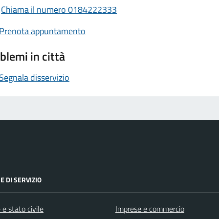
Chiama il numero 0184222333
Prenota appuntamento
blemi in città
Segnala disservizio
E DI SERVIZIO
e stato civile
Imprese e commercio