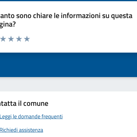
anto sono chiare le informazioni su questa
gina?
a da 1 a 5 stelle la pagina
ta 1 stelle su 5
Valuta 2 stelle su 5
Valuta 3 stelle su 5
Valuta 4 stelle su 5
Valuta 5 stelle su 5
tatta il comune
Leggi le domande frequenti
Richiedi assistenza