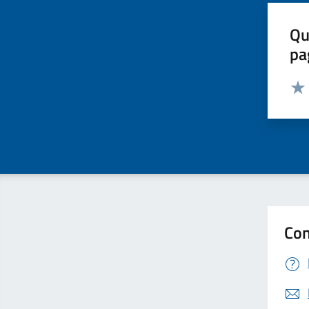
Qu
pa
Valut
Valu
Con