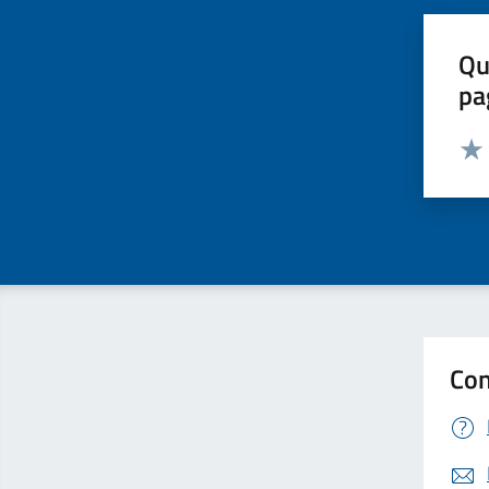
Qu
pa
Valut
Valu
Con