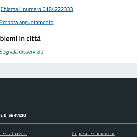
Chiama il numero 0184222333
Prenota appuntamento
blemi in città
Segnala disservizio
E DI SERVIZIO
e stato civile
Imprese e commercio