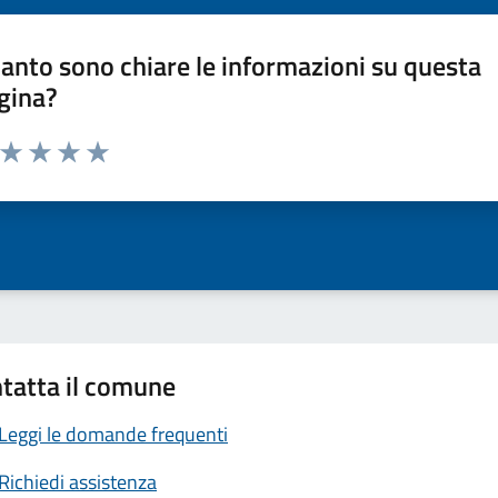
anto sono chiare le informazioni su questa
gina?
a da 1 a 5 stelle la pagina
ta 1 stelle su 5
Valuta 2 stelle su 5
Valuta 3 stelle su 5
Valuta 4 stelle su 5
Valuta 5 stelle su 5
tatta il comune
Leggi le domande frequenti
Richiedi assistenza