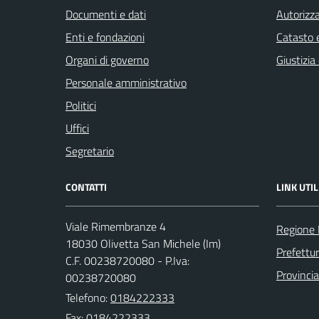
Documenti e dati
Autorizza
Enti e fondazioni
Catasto e
Organi di governo
Giustizia
Personale amministrativo
Politici
Uffici
Segretario
CONTATTI
LINK UTIL
Viale Rimembranze 4
Regione 
18030 Olivetta San Michele (Im)
Prefettur
C.F. 00238720080 - P.Iva:
Provincia
00238720080
Telefono:
0184222333
Fax: 0184222333