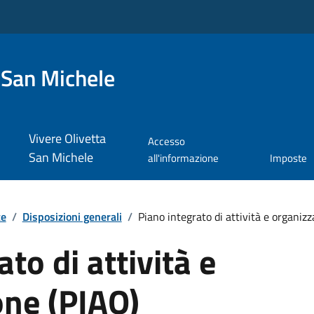
 San Michele
Vivere Olivetta
Accesso
San Michele
all'informazione
Imposte
te
/
Disposizioni generali
/
Piano integrato di attività e organizzaz
to di attività e
one (PIAO)