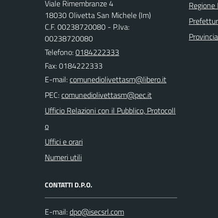
Viale Rimembranze 4
Regione 
18030 Olivetta San Michele (Im)
Prefettur
C.F. 00238720080 - P.Iva:
Provincia
00238720080
Telefono:
0184222333
Fax: 0184222333
E-mail:
PEC:
Ufficio Relazioni con il Pubblico, Protocoll
o
Uffici e orari
Numeri utili
CONTATTI D.P.O.
E-mail: