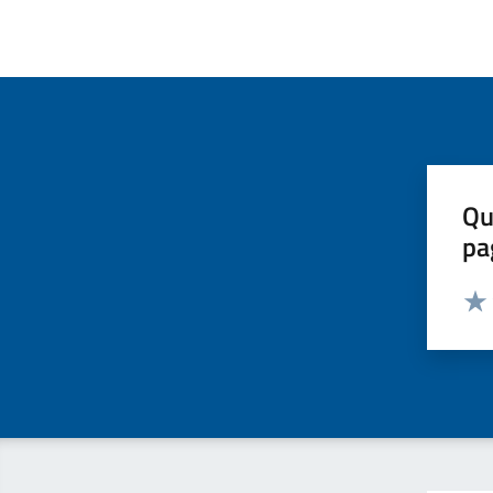
Qu
pa
Valut
Valu