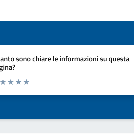
anto sono chiare le informazioni su questa
gina?
a da 1 a 5 stelle la pagina
ta 1 stelle su 5
Valuta 2 stelle su 5
Valuta 3 stelle su 5
Valuta 4 stelle su 5
Valuta 5 stelle su 5