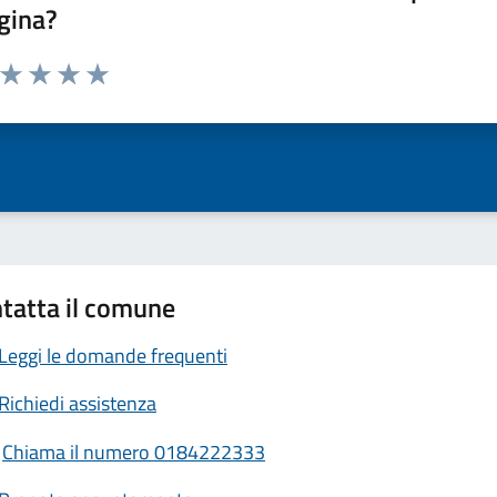
gina?
a da 1 a 5 stelle la pagina
ta 1 stelle su 5
Valuta 2 stelle su 5
Valuta 3 stelle su 5
Valuta 4 stelle su 5
Valuta 5 stelle su 5
tatta il comune
Leggi le domande frequenti
Richiedi assistenza
Chiama il numero 0184222333