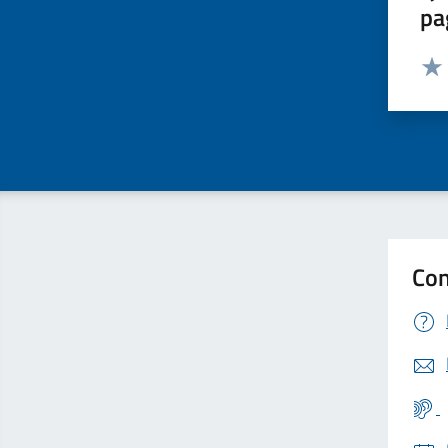
pa
Valut
Valu
Con