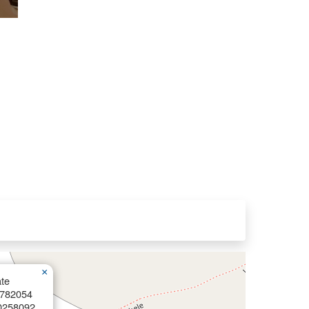
×
te
5782054
0258092