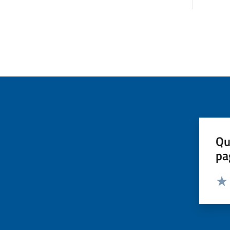
Qu
pa
Valut
Valu