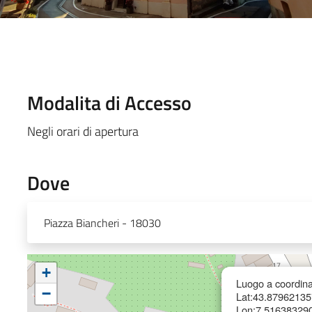
Modalita di Accesso
Negli orari di apertura
Dove
Piazza Biancheri - 18030
+
Luogo a coordina
−
Lat:43.8796213
Lon:7.51638329