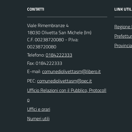
CONTATTI
LINK UTIL
Viale Rimembranze 4
Regione 
18030 Olivetta San Michele (Im)
Prefettur
C.F. 00238720080 - P.Iva:
Provincia
00238720080
Telefono:
0184222333
Fax: 0184222333
E-mail:
PEC:
Ufficio Relazioni con il Pubblico, Protocoll
o
Uffici e orari
Numeri utili