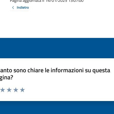
Pagina aggiornata il 14/01/2025 13:07:00
Indietro
anto sono chiare le informazioni su questa
gina?
a da 1 a 5 stelle la pagina
ta 1 stelle su 5
Valuta 2 stelle su 5
Valuta 3 stelle su 5
Valuta 4 stelle su 5
Valuta 5 stelle su 5