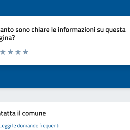
anto sono chiare le informazioni su questa
gina?
a da 1 a 5 stelle la pagina
ta 1 stelle su 5
Valuta 2 stelle su 5
Valuta 3 stelle su 5
Valuta 4 stelle su 5
Valuta 5 stelle su 5
tatta il comune
Leggi le domande frequenti