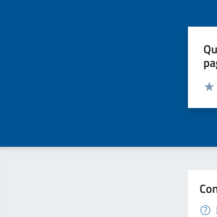
Qu
pa
Valut
Valu
Con